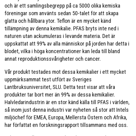
och är ett samlingsbegrepp på ca 5000 olika kemiska
föreningar som använts sedan 50-talet för att skapa
glatta och hållbara ytor. Teflon är en mycket känd
tillämpning av denna kemikalie. PFAS bryts inte ned i
naturen utan ackumuleras i levande materia. Det är
uppskattat att 99% av alla människor på jorden har detta i
blodet, vilka i höga koncentrationer kan leda till bland
annat reproduktionssvårigheter och cancer.
Vår produkt testades mot dessa kemikalier i ett mycket
uppmärksammat test utfört av Sveriges
Lantbruksuniversitet, SLU. Detta test visar att våra
produkter tar bort mer än 99% av dessa kemikalier.
Halvledarindustrin är en stor känd källa till PFAS i världen,
så inom just denna industri var nyheten så stor att Intels
miljöchef för EMEA, Europa, Mellersta Östern och Afrika,
har författat en forskningsrapport tillsammans med oss.