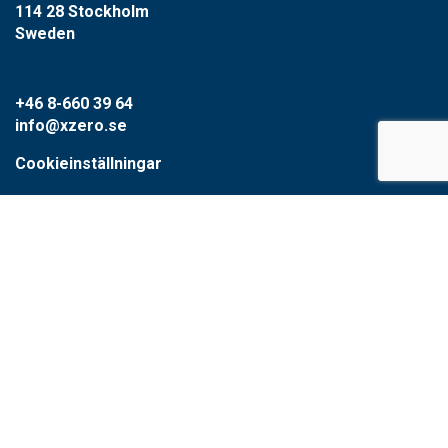
114 28 Stockholm
Sweden
+46 8-660 39 64
info@xzero.se
Cookieinställningar
SCARAB GROUP
Scarab
HVR
Circular Water Technologies
Type1water
Hydromars