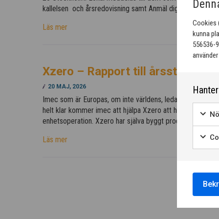
Denna
kallelsen och årsredovisning samt Anmäl dig här
Cookies (
Läs mer
kunna pla
556536-94
använder 
Xzero – Rapport till årsstämman
20 MAJ, 2026
Hanter
Imec som är Europas, om inte världens, ledande nanoteknikc
helt klar kommer imec att hjälpa Xzero att hitta lämpliga
Nö
enhetsoperation. Xzero har själva byggt produktionslinan 
Coo
Läs mer
Bekr