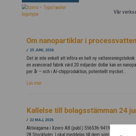
Vår verks
Om nanopartiklar i processvatte
25 JUNI, 2026
Det är inte enkelt att införa en helt ny vattenreningsteknik
en avancerad fabrik värd 20 miljarder dollar kan en nanopar
per år – och i AI-chipproduktion, potentiellt mycket…
Läs mer
Kallelse till bolagsstämman 24 ju
22 MAJ, 2026
Aktieägarna i Xzero AB (publ.) 556536-9419 kallas till ord
28 Stockholm. Lokal meddelas till dem som anmäler sig. Lä