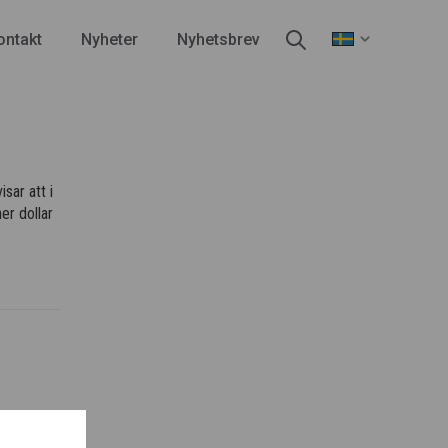
ontakt
Nyheter
Nyhetsbrev
sar att i
er dollar
 53, 114
n. Se