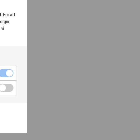
. För att
orgnr.
 vi
slina är