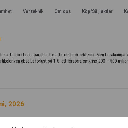
amhet
Vår teknik
Om oss
Köp/Sälj aktier
K
n
 för att ta bort nanopartiklar för att minska defekterna. Men beräkningar vi
tikeldriven absolut förlust på 1 % lätt förstöra omkring 200 – 500 miljon
ni, 2026
inarie årsstämma 24 juni, 2026 kl 18.00 vid KTH, Drottning Kristinas Väg
ttare förtäring. Obs! Kolla skräpposten om du inte ser mailet i inkorge