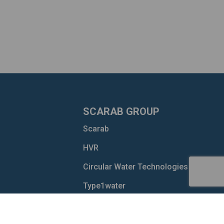
SCARAB GROUP
Scarab
HVR
Circular Water Technologies
Type1water
Hydromars
Sustainable Future