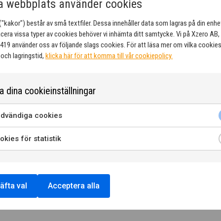
 webbplats använder cookies
"kakor") består av små textfiler. Dessa innehåller data som lagras på din enhet
cera vissa typer av cookies behöver vi inhämta ditt samtycke. Vi på Xzero AB, 
19 använder oss av följande slags cookies. För att läsa mer om vilka cookies
och lagringstid,
klicka här för att komma till vår cookiepolicy.
 om årets arbete
a dina cookieinställningar
enter har skrivit en Letter of Support till Xzero. När Xzeros produktion
 partners som kan bygga och leverera anläggningar baserade på vår nya
dvändiga cookies
för de unika modulerna. Den finns nu…
kies för statistik
äfta val
Acceptera alla