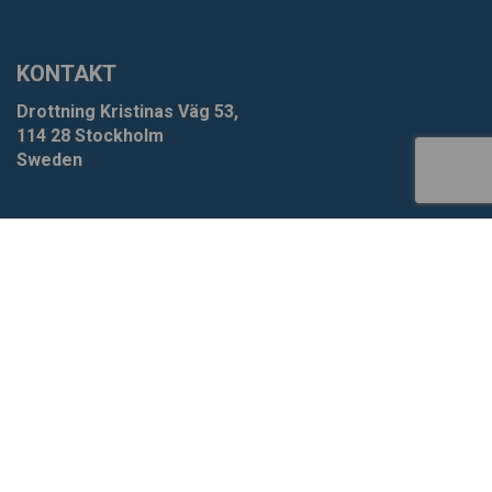
KONTAKT
Drottning Kristinas Väg 53,
114 28 Stockholm
Sweden
+46 8-660 39 64
info@xzero.se
Cookieinställningar
SCARAB GROUP
Scarab
HVR