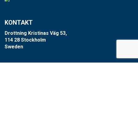
KONTAKT
Drottning Kristinas Väg 53,
114 28 Stockholm
Sweden
+46 8-660 39 64
info@xzero.se
Cookieinställningar
SCARAB GROUP
Scarab
HVR